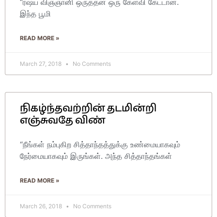
“ரஷ்ய விஞ்ஞானி ஒருத்தன் ஒரு கேள்வி கேட்டான்.
இந்த பூமி
READ MORE »
March 27, 2018
No Comments
நிகழ்ந்தவற்றின் தடமின்றி
எஞ்சுவதே விண்
“நீங்கள் நம்புகிற சித்தாந்தத்துக்கு உண்மையாகவும்
நேர்மையாகவும் இருங்கள். அந்த சித்தாந்தங்கள்
READ MORE »
March 26, 2018
No Comments