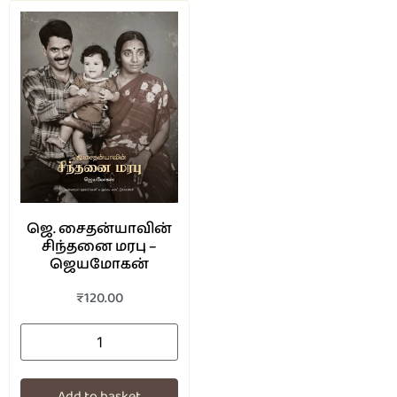
ஜெ. சைதன்யாவின்
சிந்தனை மரபு –
ஜெயமோகன்
₹
120.00
Add to basket