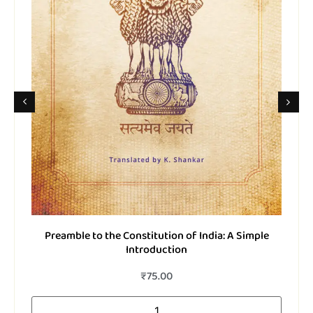
டோரா இலைகள்
₹
200.00