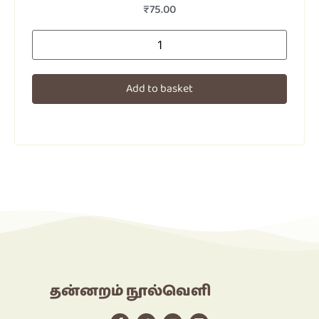
₹
75.00
Add to basket
தன்னறம் நூல்வெளி