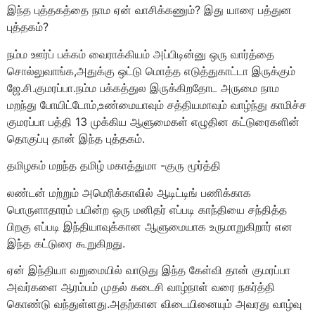
இந்த புத்தகத்தை நாம ஏன் வாசிக்கணும்? இது யாரை பத்துன
புத்தகம்?
நம்ம ஊர்ப் பக்கம் வைராக்கியம் அப்பிடின்னு ஒரு வார்த்தை
சொல்லுவாங்க,அதுக்கு ஒட்டு மொத்த எடுத்துகாட்டா இருக்கும்
ஜே.சி.குமரப்பா.நம்ம பக்கத்துல இருக்கிறதோட அருமை நாம
மறந்து போயிட்டோம்,உண்மையாவும் சத்தியமாவும் வாழ்ந்து காமிச்ச
குமரப்பா பத்தி 13 முக்கிய ஆளுமைகள் எழுதின கட்டுரைகளின்
தொகுப்பு தான் இந்த புத்தகம்.
தமிழகம் மறந்த தமிழ் மகாத்துமா -குரு மூர்த்தி
லண்டன் மற்றும் அமெரிக்காவில் ஆடிட்டிங் பணிக்காக
பொருளாதாரம் பயின்ற ஒரு மனிதர் எப்படி காந்தியை சந்தித்த
பிறகு எப்படி இந்தியாவுக்கான ஆளுமையாக உருமாறுகிறார் என
இந்த கட்டுரை கூறுகிறது.
ஏன் இந்தியா வறுமையில் வாடுது இந்த கேள்வி தான் குமரப்பா
அவர்களை ஆரம்பம் முதல் கடைசி வாழ்நாள் வரை நகர்த்தி
கொண்டு வந்துள்ளது.அதற்கான விடையினையும் அவரது வாழ்வு