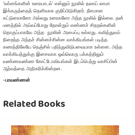
‘உள்ளங்களின் உரையாடல்’ என்னும் நூலில் தலாய் லாமா
இக்கருத்தைத் தெளிவாக குறிப்பிடுகிறார். நீளமான
கட்டுரைகளோ அல்லது உரைகளோ அந்த நூலில் இல்லை. தன்
மனத்தில் அவ்வப்போது தோன்றும் எண்ணச் சிதறல்களின்
தொகுப்பாகவே அந்த
நூலின்
அமைப்பு உள்ளது. கவித்துவம்
நிறைந்த அந்தச் சின்னச்சின்ன வாக்கியங்கள் படித்த
கணத்திலேயே நெஞ்சில் பதிந்துவிடுபவையாக உள்ளன. அந்த
வாக்கியத்துக்கு இசைவாக ஒவ்வொரு பக்கத்திலும்
வண்ணவண்ண கோட்டோவியங்கள் இடம்பெற்று வாசிப்பின்
ஆர்வத்தை அதிகரிக்கின்றன.
–
பாவண்ணன்
Related Books