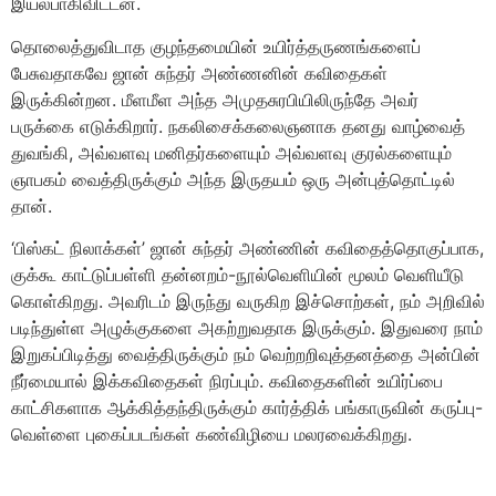
இயல்பாகிவிட்டன.
தொலைத்துவிடாத குழந்தமையின் உயிர்த்தருணங்களைப்
பேசுவதாகவே ஜான் சுந்தர் அண்ணனின் கவிதைகள்
இருக்கின்றன. மீளமீள அந்த அமுதசுரபியிலிருந்தே அவர்
பருக்கை எடுக்கிறார். நகலிசைக்கலைஞனாக தனது வாழ்வைத்
துவங்கி, அவ்வளவு மனிதர்களையும் அவ்வளவு குரல்களையும்
ஞாபகம் வைத்திருக்கும் அந்த இருதயம் ஒரு அன்புத்தொட்டில்
தான்.
‘பிஸ்கட் நிலாக்கள்’ ஜான் சுந்தர் அண்ணின் கவிதைத்தொகுப்பாக,
குக்கூ காட்டுப்பள்ளி தன்னறம்-நூல்வெளியின் மூலம் வெளியீடு
கொள்கிறது. அவரிடம் இருந்து வருகிற இச்சொற்கள், நம் அறிவில்
படிந்துள்ள அழுக்குகளை அகற்றுவதாக இருக்கும். இதுவரை நாம்
இறுகப்பிடித்து வைத்திருக்கும் நம் வெற்றறிவுத்தனத்தை அன்பின்
நீர்மையால் இக்கவிதைகள் நிரப்பும். கவிதைகளின் உயிர்ப்பை
காட்சிகளாக ஆக்கித்தந்திருக்கும் கார்த்திக் பங்காருவின் கருப்பு-
வெள்ளை புகைப்படங்கள் கண்விழியை மலரவைக்கிறது.