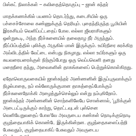
பிஸ்கட் நிலாக்கள் – கவிதைத்தொகுப்பு – ஜான் சுந்தர்
மாதக்கணக்கில் பயணம் தொடர்ந்து, கடைசியில் ஒரு
பச்சைச்சோலை கண்ணுக்குத் தெரியும். புதைந்திருந்த பூமியின்
இரகசியம் வெளிப்பட்டதைப் போல. எல்லா ஜீவராசிகளும்
ஒன்றுகூடி, அந்த நீர்ச்சுனையில் தலைதாழ நீர் அருந்தும்.
நீர்ப்பிம்பத்தில் புலிக்கு அருகில் மான் இருக்கும். உயிர்நீரை சுரக்கிற
அவ்விடத்தில் வேட்டை என்பது நிகழாது. எல்லா உயிர்களும் ஒரு
சுயவரையரைக்குள் நிற்கும்போது ஒரு வெப்பவெளி தனது
மறைநீரை தந்து, அவைகளின் தாகங்களைப் பெற்றுக்கொள்கிறது.
ஏதோவொருவகையில் ஜான்சுந்தர் அண்ணனின் இருப்புருவாக்கும்
நிழல்பாதை, நம் எல்லோருக்குமான தாகத்தைப்போக்கும்
நீர்ச்சுனைநோக்கி அழைத்துச்செல்லும் என்று நம்புகிறோம்.
ஜான்சுந்தர் அண்ணனின் சொற்களிலேயே சொன்னால், ‘பூரிக்குள்
அடைபட்டிருக்கும் காற்று, தொட்டவுடன் புஸ்சென
வெளியேறுவதைப் போல’வே அவருடைய கண்கள் நொடிக்குநொடி
குழந்தையாகிக் கொண்டே இருக்கின்றன. குழந்தைகளைப்பற்றி
பேசுவதும், குழந்தையாகிப் பேசுவதும் அவருடைய