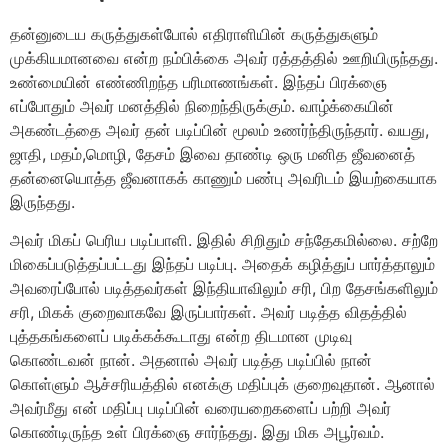
தன்னுடைய கருத்துகள்போல் எதிராளியின் கருத்துகளும்
முக்கியமானவை என்ற நம்பிக்கை அவர் ரத்தத்தில் ஊறியிருந்தது.
உண்மையின் எண்ணிறந்த பரிமாணங்கள். இந்தப் பிரக்ஞை
எப்போதும் அவர் மனத்தில் நிறைந்திருக்கும். வாழ்க்கையின்
அகண்டத்தை அவர் தன் படிப்பின் மூலம் உணர்ந்திருந்தார். வயது,
ஜாதி, மதம்,மொழி, தேசம் இவை தாண்டி ஒரு மனித ஜீவனைத்
தன்னையொத்த ஜீவனாகக் காணும் பண்பு அவரிடம் இயற்கையாக
இருந்தது.
அவர் மிகப் பெரிய படிப்பாளி. இதில் சிறிதும் சந்தேகமில்லை. சற்றே
மிகைப்படுத்தப்பட்டது இந்தப் படிப்பு. அதைக் கழித்துப் பார்த்தாலும்
அவரைப்போல் படித்தவர்கள் இந்தியாவிலும் சரி, பிற தேசங்களிலும்
சரி, மிகக் குறைவாகவே இருப்பார்கள். அவர் படித்த விதத்தில்
புத்தகங்களைப் படிக்கக்கூடாது என்ற திடமான முடிவு
கொண்டவன் நான். அதனால் அவர் படித்த படிப்பில் நான்
கொள்ளும் ஆச்சரியத்தில் எனக்கு மதிப்புக் குறைவுதான். ஆனால்
அவர்மீது என் மதிப்பு படிப்பின் வரையறைகளைப் பற்றி அவர்
கொண்டிருந்த உள் பிரக்ஞை சார்ந்தது. இது மிக அபூர்வம்.